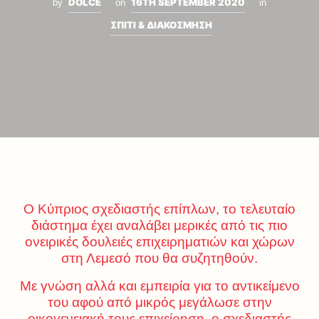
DOLCE
16TH SEPTEMBER 2020
by
on
in
ΣΠΙΤΙ & ΔΙΑΚΟΣΜΗΣΗ
Ο Κύπριος σχεδιαστής επίπλων, το τελευταίο
διάστημα έχει αναλάβει μερικές από τις πιο
ονειρικές δουλειές επιχειρηματιών και χώρων
στη Λεμεσό που θα συζητηθούν.
Με γνώση αλλά και εμπειρία για το αντικείμενο
του αφού από μικρός μεγάλωσε στην
οικογενειακή τους επιχείρηση, ο σχεδιαστής