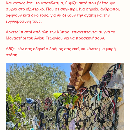
Και κάπως έτσι, το αποτέλεσμα, θυμίζει αυτό που βλέπουμε
συχνά στο εξωτερικό. Που σε συγκεκριμένα σημεία, άνθρωποι,
αφήνουν κάτι δικό τους, για να δείξουν την αγάπη και την
ευγνωμοσύνη τους.
Αρκετοί πιστοί από όλη την Κύπρο, επισκέπτονται συχνά το
Μοναστήρι του Αγίου Γεωργίου για να προσκυνήσουν.
Αξίζει, εάν σας οδηγεί ο δρόμος σας εκεί, να κάνετε μια μικρή
στάση.