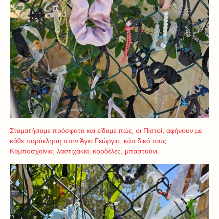
Σταματήσαμε πρόσφατα και είδαμε πώς, οι Πιστοί, αφήνουν με
κάθε παράκληση στον Άγιο Γεώργιο, κάτι δικό τους.
Κομποσχοίνια, λαστιχάκια, κορδέλες, μπαστούνι.