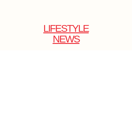
LIFESTYLE
NEWS
E-SHOP
ONLINE
MAGAZINE
.
EMAIL: DOLCECY@YMAIL.COM