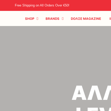
Free Shipping on All Orders Over €50!
SHOP
BRANDS
DOΛΣE MAGAZINE
ΑΛΛ