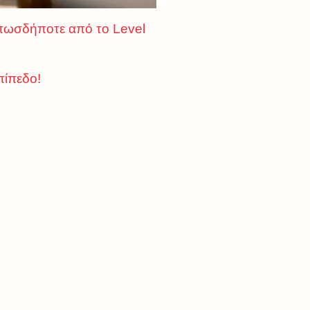
οπωσδήποτε από το Level
πίπεδο!