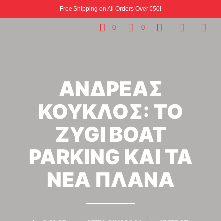
Free Shipping on All Orders Over €50!
0
0
ΑΝΔΡΕΑΣ
ΚΟΥΚΛΟΣ: ΤΟ
ZYGI BOAT
PARKING ΚΑΙ ΤΑ
ΝΕΑ ΠΛΑΝΑ