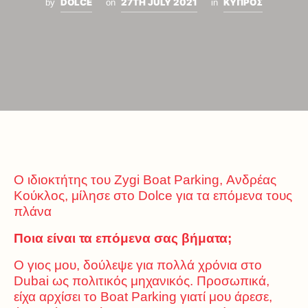
DOLCE
27TH JULY 2021
ΚΥΠΡΟΣ
by
on
in
Ο ιδιοκτήτης του Zygi Boat Parking, Ανδρέας
Κούκλος, μίλησε στο Dolce για τα επόμενα τους
πλάνα
Ποια είναι τα επόμενα σας βήματα;
Ο γιος μου, δούλεψε για πολλά χρόνια στο
Dubai ως πολιτικός μηχανικός. Προσωπικά,
είχα αρχίσει το Boat Parking γιατί μου άρεσε,