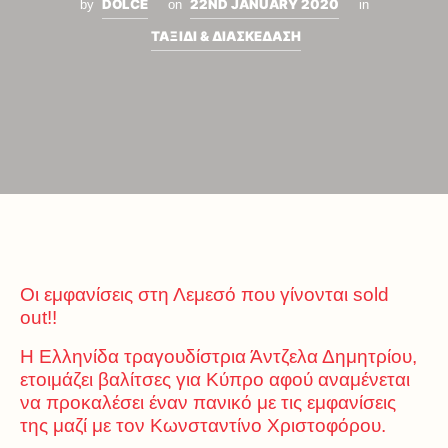
DOLCE
22ND JANUARY 2020
by
on
in
ΤΑΞΙΔΙ & ΔΙΑΣΚΕΔΑΣΗ
Οι εμφανίσεις στη Λεμεσό που γίνονται sold
out!!
Η Ελληνίδα τραγουδίστρια Άντζελα Δημητρίου,
ετοιμάζει βαλίτσες για Κύπρο αφού αναμένεται
να προκαλέσει έναν πανικό με τις εμφανίσεις
της μαζί με τον Κωνσταντίνο Χριστοφόρου.