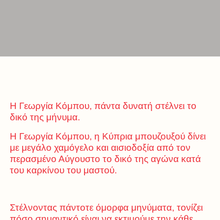
Η Γεωργία Κόμπου, πάντα δυνατή στέλνει το
δικό της μήνυμα.
Η Γεωργία Κόμπου, η Κύπρια μπουζουξού δίνει
με μεγάλο χαμόγελο και αισιοδοξία από τον
περασμένο Αύγουστο το δικό της αγώνα κατά
του καρκίνου του μαστού.
Στέλνοντας πάντοτε όμορφα μηνύματα, τονίζει
πόσο σημαντικό είναι να εκτιμούμε την κάθε