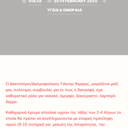
DOLCE
25TH FEBRUARY 2025
by
on
in
ΥΓΕΙΑ & ΟΜΟΡΦΙΑ
Ο Διαιτολόγος/Διατροφολόγος Γιάννης Κερίμης, μοιράζεται μαζί
μας πολύτιμες συμβουλές για το πως η διατροφή, έχει
καθοριστικό ρόλο για νεανικό, όμορφο, ξεκούραστο, λαμπερό
δέρμα.
Καθημερινά έχουμε απώλεια υγρών της τάξης των 2-4 λίτρων τα
οποία θα πρέπει να αναπληρώνονται με επαρκή πρόσληψη
νερού (8-10 ποτήρια) για μείωση της λιπαρότητας, την