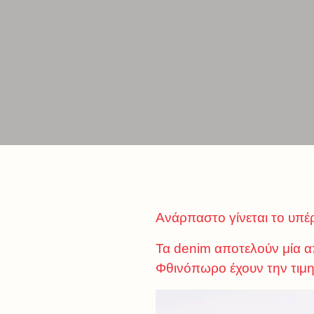
Ανάρπαστο γίνεται το υπέ
Τα denim αποτελούν μία απ
Φθινόπωρο έχουν την τιμη