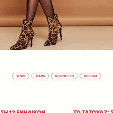
DENIM
JEANS
ΦΘΙΝΌΠΩΡΟ
ΦΌΡΕΜΑ
ΣΗ 12 ΕΝΗΛΙΚΩΝ
ΤΟ ΤΑΤΟΥΑΖ: