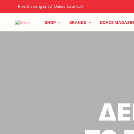
Free Shipping on All Orders Over €50!
SHOP
BRANDS
DOΛΣE MAGAZIN
ΔΕ