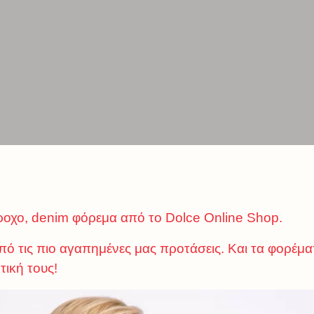
ροχο, denim φόρεμα από το Dolce Online Shop.
ό τις πιο αγαπημένες μας προτάσεις. Και τα φορέμα
τική τους!