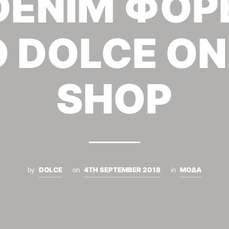
DENIM ΦΟ
 DOLCE ON
SHOP
DOLCE
4TH SEPTEMBER 2018
ΜΟΔΑ
by
on
in