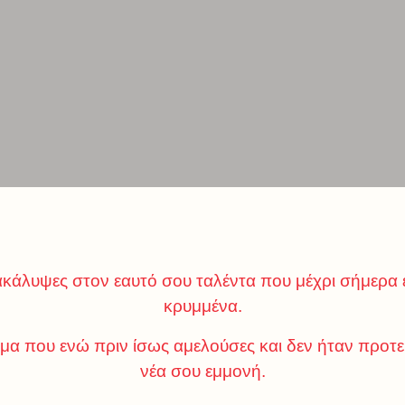
νακάλυψες στον εαυτό σου ταλέντα που μέχρι σήμερα 
κρυμμένα.
μα που ενώ πριν ίσως αμελούσες και δεν ήταν προτερ
νέα σου εμμονή.