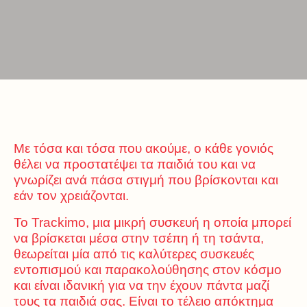
Με τόσα και τόσα που ακούμε, ο κάθε γονιός
θέλει να προστατέψει τα παιδιά του και να
γνωρίζει ανά πάσα στιγμή που βρίσκονται και
εάν τον χρειάζονται.
Το Trackimo, μια μικρή συσκευή η οποία μπορεί
να βρίσκεται μέσα στην τσέπη ή τη τσάντα,
θεωρείται μία από τις καλύτερες συσκευές
εντοπισμού και παρακολούθησης στον κόσμο
και είναι ιδανική για να την έχουν πάντα μαζί
τους τα παιδιά σας. Είναι το τέλειο απόκτημα