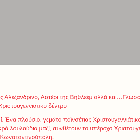
ως Αλεξανδρινό, Αστέρι της Βηθλεέμ αλλά και…Γλώσσ
Χριστουγεννιάτικο δέντρο
εί. Ένα πλούσιο, γεμάτο ποϊνσέτιας Χριστουγεννιάτικο
ικρά λουλούδια μαζί, συνθέτουν το υπέροχο Χριστουγ
ν Κωνσταντινούπολη.