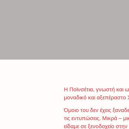
Η Ποϊνσέτια, γνωστή και 
μοναδικό και αξεπέραστο 
Όμοιο του δεν έχεις ξαναδ
τις εντυπώσεις. Μικρά – μ
είδαμε σε ξενοδοχείο στη