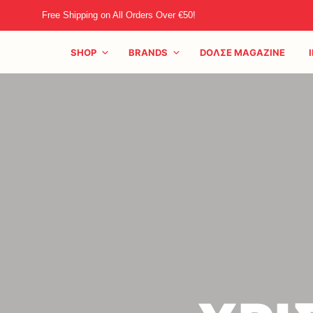
Free Shipping on All Orders Over €50!
SHOP
BRANDS
DOΛΣE MAGAZINE