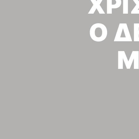
ΧΡΙ
Ο Δ
Μ