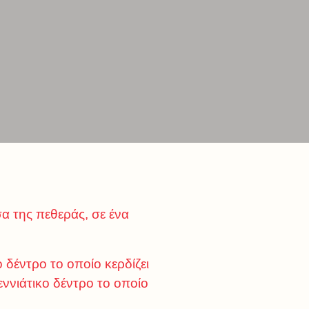
α της πεθεράς, σε ένα
 δέντρο το οποίο κερδίζει
εννιάτικο δέντρο το οποίο