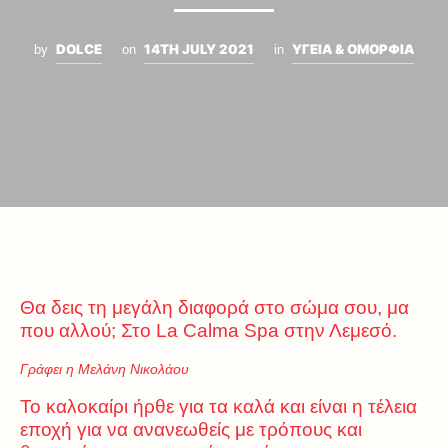
DOLCE
14TH JULY 2021
ΥΓΕΙΑ & ΟΜΟΡΦΙΑ
by
on
in
Θα δεις τη μεγάλη διαφορά στο σώμα σου, μα
που αλλού; Στο La Calma Spa στην Λεμεσό.
Γράφει η Μελάνη Νικολάου
Το καλοκαίρι ήρθε για τα καλά και είναι η τέλεια
εποχή για να ανανεωθείς με τρόπους και