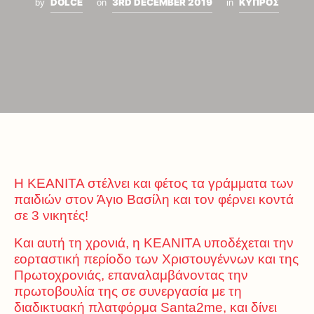
DOLCE
3RD DECEMBER 2019
ΚΥΠΡΟΣ
by
on
in
H ΚΕΑΝΙΤΑ στέλνει και φέτος τα γράμματα των
παιδιών στον Άγιο Βασίλη και τον φέρνει κοντά
σε 3 νικητές!
Και αυτή τη χρονιά, η ΚΕΑΝΙΤΑ υποδέχεται την
εορταστική περίοδο των Χριστουγέννων και της
Πρωτοχρονιάς, επαναλαμβάνοντας την
πρωτοβουλία της σε συνεργασία με τη
διαδικτυακή πλατφόρμα Santa2me, και δίνει