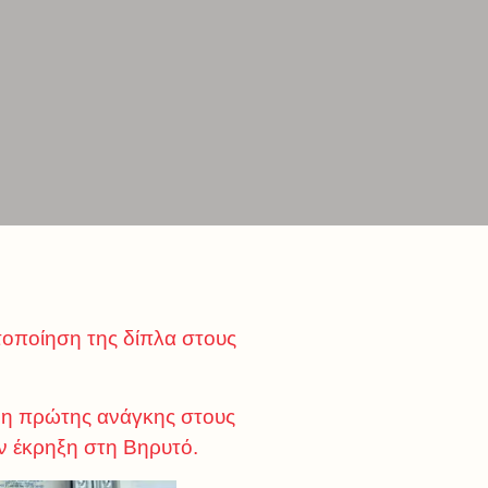
τοποίηση της δίπλα στους
ίδη πρώτης ανάγκης στους
ν έκρηξη στη Βηρυτό.