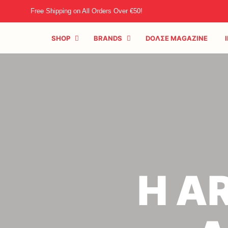
Free Shipping on All Orders Over €50!
SHOP
BRANDS
DOΛΣE MAGAZINE
Η A