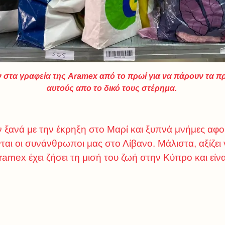
ν στα γραφεία της Aramex από το πρωί για να πάρουν τα 
αυτούς απο το δικό τους στέρημα.
 ξανά με την έκρηξη στο Μαρί και ξυπνά μνήμες α
αι οι συνάνθρωποι μας στο Λίβανο. Μάλιστα, αξίζει
ramex έχει ζήσει τη μισή του ζωή στην Κύπρο και είν