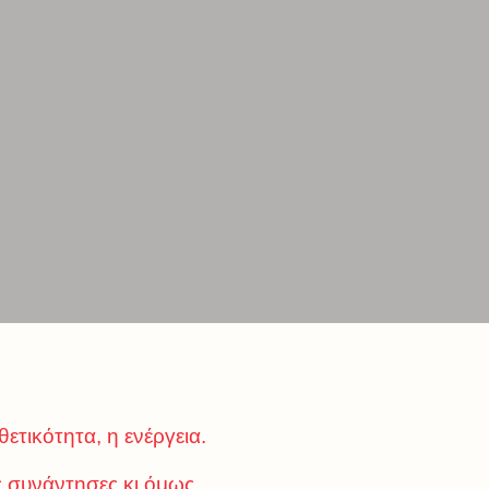
ετικότητα, η ενέργεια.
ς συνάντησες κι όμως