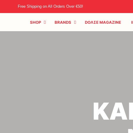
Free Shipping on All Orders Over €50!
SHOP
BRANDS
DOΛΣE MAGAZINE
ΚΑ