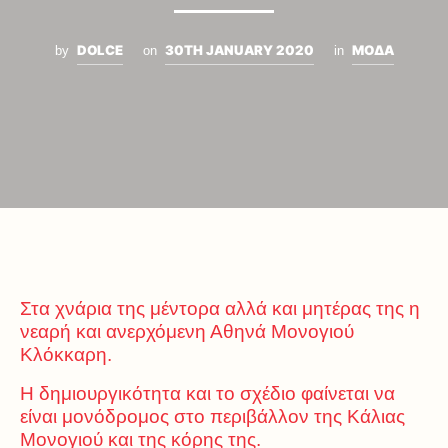
DOLCE
30TH JANUARY 2020
ΜΟΔΑ
by
on
in
Στα χνάρια της μέντορα αλλά και μητέρας της η
νεαρή και ανερχόμενη Αθηνά Μονογιού
Κλόκκαρη.
Η δημιουργικότητα και το σχέδιο φαίνεται να
είναι μονόδρομος στο περιβάλλον της Κάλιας
Μονογιού και της κόρης της.