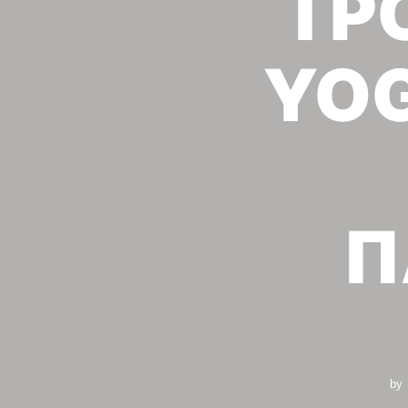
ΤΡ
YOG
Π
by