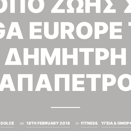
ΟΠΟ ΖΩΗΣ 
A EUROPE
ΔΗΜΗΤΡΗ
ΑΠΑΠΕΤΡ
DOLCE
18TH FEBRUARY 2018
FITNESS
ΥΓΕΙΑ & ΟΜΟΡ
on
in
,