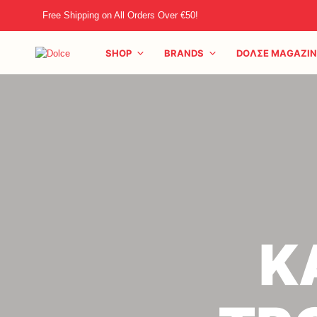
Free Shipping on All Orders Over €50!
SHOP
BRANDS
DOΛΣE MAGAZIN
Κ