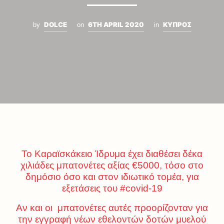
DOLCE
6TH APRIL 2020
ΚΥΠΡΟΣ
by
on
in
Το Καραϊσκάκειο Ίδρυμα έχει διαθέσει δέκα
χιλιάδες μπατονέτες αξίας €5000, τόσο στο
δημόσιο όσο και στον ιδιωτικό τομέα, για
εξετάσεις του #covid-19
Αν και οι μπατονέτες αυτές προορίζονταν για
την εγγραφή νέων εθελοντών δοτών μυελού