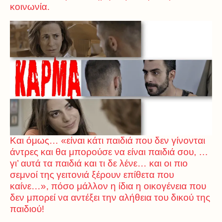
κοινωνία.
Και όμως… «είναι κάτι παιδιά που δεν γίνονται
άντρες και θα μπορούσε να είναι παιδιά σου, …
γι’ αυτά τα παιδιά και τι δε λένε… και οι πιο
σεμνοί της γειτονιά ξέρουν επίθετα που
καίνε…», πόσο μάλλον η ίδια η οικογένεια που
δεν μπορεί να αντέξει την αλήθεια του δικού της
παιδιού!