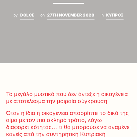
DOLCE
27TH NOVEMBER 2020
ΚΥΠΡΟΣ
by
on
in
Το μεγάλο μυστικό που δεν άντεξε η οικογένεια
με αποτέλεσμα την μοιραία σύγκρουση
Όταν η ίδια η οικογένεια απορρίπτει το δικό της
αίμα με τον πιο σκληρό τρόπο, λόγω
διαφορετικότητας… τι θα μπορούσε να αναμένει
κανείς από την συντηρητική Κυπριακή