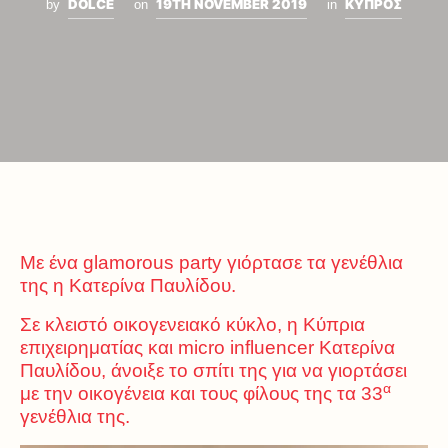
DOLCE
19TH NOVEMBER 2019
ΚΥΠΡΟΣ
by
on
in
Με ένα glamorous party γιόρτασε τα γενέθλια
της η Κατερίνα Παυλίδου.
Σε κλειστό οικογενειακό κύκλο, η Κύπρια
επιχειρηματίας και micro influencer Κατερίνα
Παυλίδου, άνοιξε το σπίτι της για να γιορτάσει
α
με την οικογένεια και τους φίλους της τα 33
γενέθλια της.