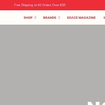
Free Shipping on All Orders Over €50!
SHOP
BRANDS
DOΛΣE MAGAZINE