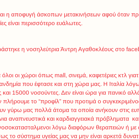
ναι η αποφυγή άσκοπων μετακινήσεων αφού όταν προ
ίες είναι περισσότερο ευάλωτες.
ιράστηκε η νοσηλεύτρια Άντρη Αγαθοκλέους στο face
όλοι οι χώροι όπως mall, σινεμά, καφετέριες κτλ γιατί
νδημία που έφτασε και στη χώρα μας. Η Ιταλία λόγ
 και 15000 νοσούντες. Δεν είναι ώρα για πανικό αλλ
 πλήρουμε το “προφίλ” που προτιμά ο συγκεκριμένος
ν γύρω μας πολλά άτομα τα οποία ανήκουν στις ευπ
όνια αναπνευστικά και καρδιαγγειακά πρόβληματα κα
 ανοσοκατασταλμενοι λόγω διαφόρων θεραπειών ή μ
ως το σύστημα υγείας μας να μην είναι αρκετά δυνατό