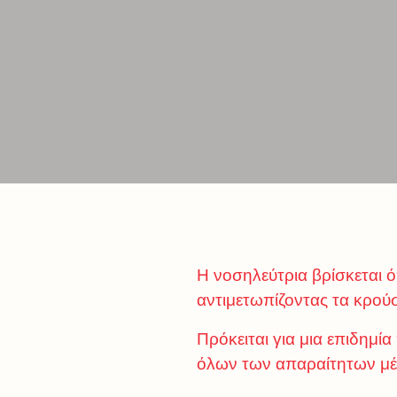
Η νοσηλεύτρια βρίσκεται 
αντιμετωπίζοντας τα κρού
Πρόκειται για μια επιδημί
όλων των απαραίτητων μέτ