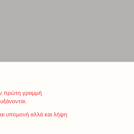
την πρώτη γραμμή
υξάνονται.
εται υπομονή αλλά και λήψη