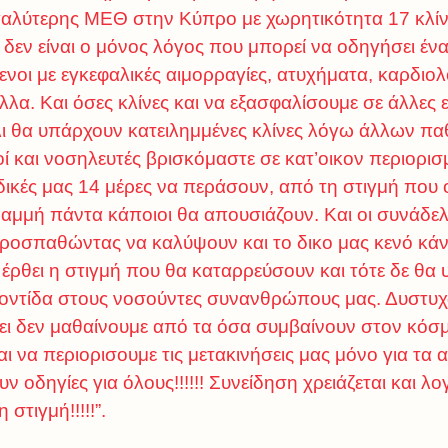
αλύτερης ΜΕΘ στην Κύπρο με χωρητικότητα 17 κλίνε
ς δεν είναι ο μόνος λόγος που μπορεί να οδηγήσει έ
οι με εγκεφαλικές αιμορραγίες, ατυχήματα, καρδιο
λλα. Και όσες κλίνες και να εξασφαλίσουμε σε άλλες 
λι θα υπάρχουν κατειλημμένες κλίνες λόγω άλλων 
ί και νοσηλευτές βρισκόμαστε σε κατ’οικον περιορι
 δικές μας 14 μέρες να περάσουν, από τη στιγμή που 
αμμή πάντα κάποιοι θα απουσιάζουν. Και οι συνάδελ
 προσπαθώντας να καλύψουν και το δικο μας κενό κάν
έρθει η στιγμή που θα καταρρεύσουν και τότε δε θα 
ντίδα στους νοσούντες συνανθρώπους μας. Δυστυχώς
θει δεν μαθαίνουμε από τα όσα συμβαίνουν στον κόσ
να περιορισουμε τις μετακινήσεις μας μόνο για τα α
 οδηγίες για όλους!!!!!! Συνείδηση χρειάζεται και λο
στιγμή!!!!!”.