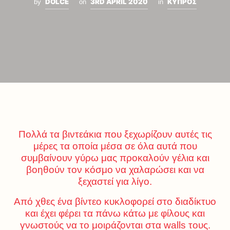
DOLCE
3RD APRIL 2020
ΚΥΠΡΟΣ
by
on
in
Πολλά τα βιντεάκια που ξεχωρίζουν αυτές τις
μέρες τα οποία μέσα σε όλα αυτά που
συμβαίνουν γύρω μας προκαλούν γέλια και
βοηθούν τον κόσμο να χαλαρώσει και να
ξεχαστεί για λίγο.
Από χθες ένα βίντεο κυκλοφορεί στο διαδίκτυο
και έχει φέρει τα πάνω κάτω με φίλους και
γνωστούς να το μοιράζονται στα walls τους.