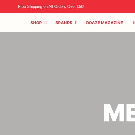
Free Shipping on All Orders Over €50!
SHOP
BRANDS
DOΛΣE MAGAZINE
Μ