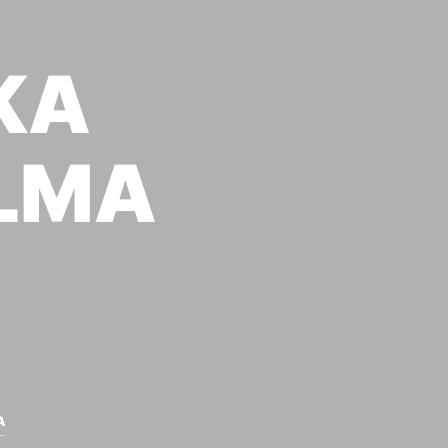
ΚΑ
ALMA
Α