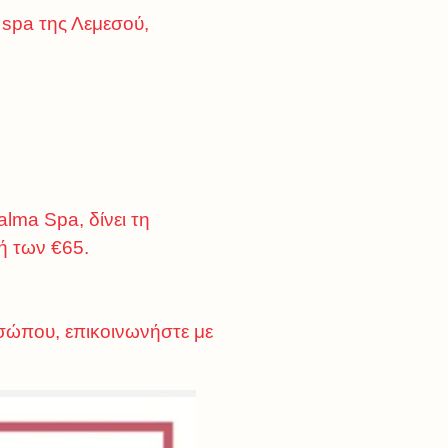
 spa της Λεμεσού,
lma Spa, δίνει τη
ή των €65.
οσώπου, επικοινωνήστε με