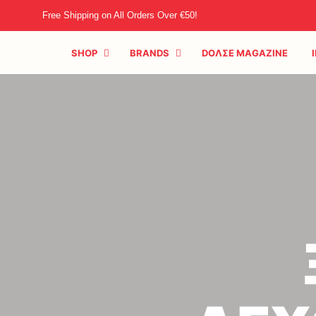
Free Shipping on All Orders Over €50!
SHOP
BRANDS
DOΛΣE MAGAZINE