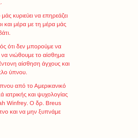
.
μάς κυριεύει να επηρεάζει
 και μέρα με τη μέρα μάς
άτι.
νός ότι δεν μπορούμε να
ι να νιώθουμε το αίσθημα
 έντονη αίσθηση άγχους και
κλο ύπνου.
 ύπνου από το Αμερικανικό
ά ιατρικής και ψυχολογίας
ah Winfrey. Ο δρ. Breus
πνο και να μην ξυπνάμε
η