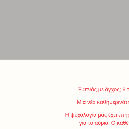
Ξυπνάς με άγχος; 6 
Μια νέα καθημερινότη
Η ψυχολογία μας έχει επηρ
για το αύριο. Ο καθ