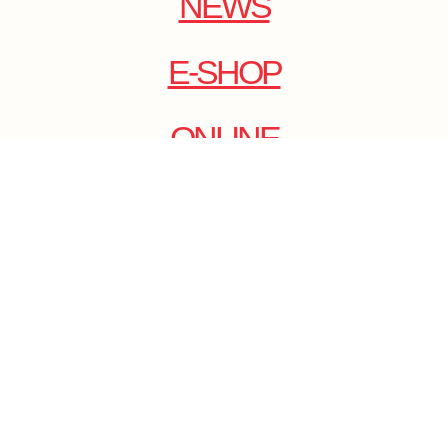
NEWS
E-SHOP
ONLINE
MAGAZINE
.
EMAIL: DOLCECY@YMAIL.COM