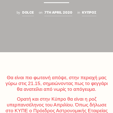
DOLCE
7TH APRIL 2020
ΚΥΠΡΟΣ
by
on
in
Θα είναι πιο φωτεινή απόψε, στην περιοχή μας
γύρω στις 21.15, σημειώνοντας πως το φεγγάρι
θα ανατείλει από νωρίς το απόγευμα.
Ορατή και στην Κύπρο θα είναι η ροζ
υπερπανσέληνος του Απριλίου. Όπως δήλωσε
στο ΚΥΠΕ ο Πρόεδρος Αστρονομικής Εταιρείας