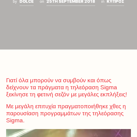
DOLCE
25TH SEPTEMBER 2018
ΚΥΠΡΟΣ
by
on
in
Γιατί όλα μπορούν να συμβούν και όπως
δείχνουν τα πράγματα η τηλεόραση Sigma
ξεκίνησε τη φετινή σεζόν με μεγάλες εκπλήξεις!
Με μεγάλη επιτυχία πραγματοποιήθηκε χθες η
παρουσίαση προγραμμάτων της τηλεόρασης
Sigma.