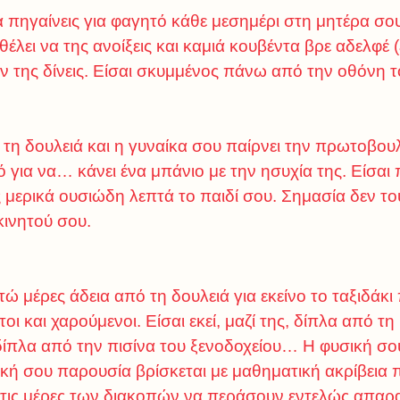
α πηγαίνεις για φαγητό κάθε μεσημέρι στη μητέρα σου 
 θέλει να της ανοίξεις και καμιά κουβέντα βρε αδελφέ
εν της δίνεις. Είσαι σκυμμένος πάνω από την οθόνη τ
τη δουλειά και η γυναίκα σου παίρνει την πρωτοβουλ
ό για να… κάνει ένα μπάνιο με την ησυχία της. Είσα
ς μερικά ουσιώδη λεπτά το παιδί σου. Σημασία δεν του
ινητού σου.
ώ μέρες άδεια από τη δουλειά για εκείνο το ταξιδάκι
οι και χαρούμενοι. Είσαι εκεί, μαζί της, δίπλα από 
δίπλα από την πισίνα του ξενοδοχείου… Η φυσική σο
ική σου παρουσία βρίσκεται με μαθηματική ακρίβεια
ς τις μέρες των διακοπών να περάσουν εντελώς απαρα