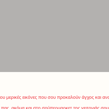
ου μερικές εικόνες που σου προκαλούν άγχος και α
πας, ακόμα και στο σούπερμαρκετ της γειτονιάς σου ν