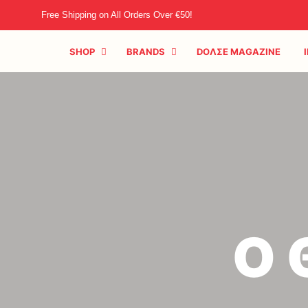
Free Shipping on All Orders Over €50!
SHOP
BRANDS
DOΛΣE MAGAZINE
Ο 