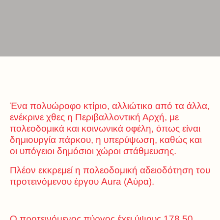
Ένα πολυώροφο κτίριο, αλλιώτικο από τα άλλα,
ενέκρινε χθες η Περιβαλλοντική Αρχή, με
πολεοδομικά και κοινωνικά οφέλη, όπως είναι
δημιουργία πάρκου, η υπερύψωση, καθώς και
οι υπόγειοι δημόσιοι χώροι στάθμευσης.
Πλέον εκκρεμεί η πολεοδομική αδειοδότηση του
προτεινόμενου έργου Aura (Αύρα).
Ο προτεινόμενος πύργος έχει ύψους 178,50