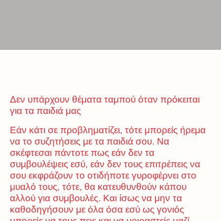
Δεν υπάρχουν θέματα ταμπού όταν πρόκειται
για τα παιδιά μας
Εάν κάτι σε προβληματίζει, τότε μπορείς ήρεμα
να το συζητήσεις με τα παιδιά σου. Να
σκέφτεσαι πάντοτε πως εάν δεν τα
συμβουλέψεις εσύ, εάν δεν τους επιτρέπεις να
σου εκφράζουν το οτιδήποτε γυροφέρνει στο
μυαλό τους, τότε, θα κατευθυνθούν κάπου
αλλού για συμβουλές. Και ίσως να μην τα
καθοδηγήσουν με όλα όσα εσύ ως γονιός
μπορείς να τους πεις και να μοιραστείς μαζί