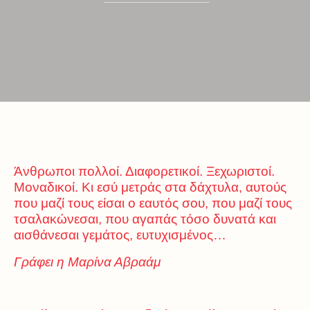
Άνθρωποι πολλοί. Διαφορετικοί. Ξεχωριστοί.
Μοναδικοί. Κι εσύ μετράς στα δάχτυλα, αυτούς
που μαζί τους είσαι ο εαυτός σου, που μαζί τους
τσαλακώνεσαι, που αγαπάς τόσο δυνατά και
αισθάνεσαι γεμάτος, ευτυχισμένος…
Γράφει η Μαρίνα Αβραάμ