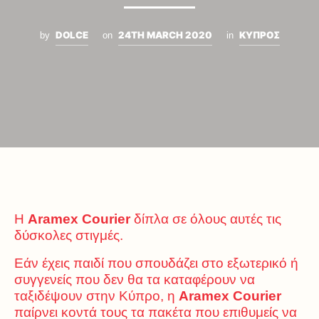
DOLCE
24TH MARCH 2020
ΚΥΠΡΟΣ
by
on
in
Η
Aramex Courier
δίπλα σε όλους αυτές τις
δύσκολες στιγμές.
Εάν έχεις παιδί που σπουδάζει στο εξωτερικό ή
συγγενείς που δεν θα τα καταφέρουν να
ταξιδέψουν στην Κύπρο, η
Aramex Courier
παίρνει κοντά τους τα πακέτα που επιθυμείς να