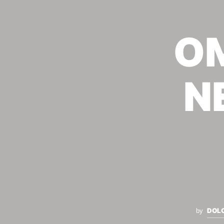
Ο
Ν
DOL
by