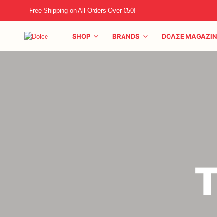
Free Shipping on All Orders Over €50!
SHOP
BRANDS
DOΛΣE MAGAZIN