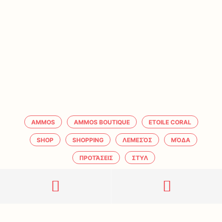
AMMOS
AMMOS BOUTIQUE
ETOILE CORAL
SHOP
SHOPPING
ΛΕΜΕΣΌΣ
ΜΌΔΑ
ΠΡΟΤΆΣΕΙΣ
ΣΤΥΛ