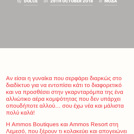
DOLCE
29TH OCTOBER 2018
ΜΟΔΑ
by
on
in
Αν είσαι η γυναίκα που σερφάρει διαρκώς στο
διαδίκτυο για να εντοπίσει κάτι το διαφορετικό
και να προσθέσει στην γκαρνταρόμπα της ένα
αλλιώτικο αέρα κομψότητας που δεν υπάρχει
οπουδήποτε αλλού… σου έχω νέα και μάλιστα
πολύ καλά!
Η Ammos Boutiques και Ammos Resort στη
Λεμεσό, που ξέρουν τι κολακεύει και απογειώνει