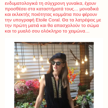
ενδυματολογικά τη σύγχρονη γυναίκα, έχουν
προσθέσει στα καταστήματά τους… μοναδικά
και εκλεκτής ποιότητας κομμάτια που φέρουν
την υπογραφή Etoile Coral. Θα τα λατρέψεις με
την πρώτη ματιά και θα απασχολούν το σώμα
και το μυαλό σου ολόκληρο το χειμώνα…