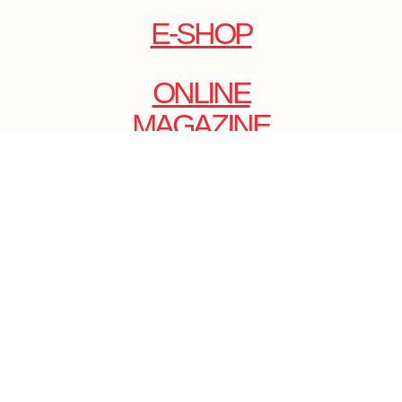
E-SHOP
ONLINE
MAGAZINE
.
EMAIL: DOLCECY@YMAIL.COM