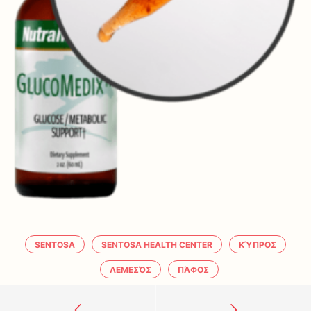
SENTOSA
SENTOSA HEALTH CENTER
ΚΎΠΡΟΣ
ΛΕΜΕΣΌΣ
ΠΆΦΟΣ