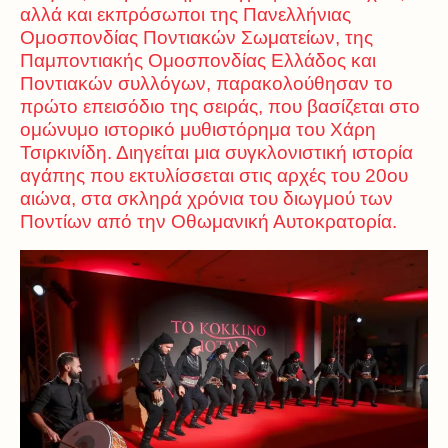
αλλά και εκπρόσωποι της Πανελλήνιας
Ομοσπονδίας Ποντιακών Σωματείων, της
Παμποντιακής Ομοσπονδίας Ελλάδος και
Ποντιακών συλλόγων, παρακολούθησαν το
πρώτο επεισόδιο της σειράς, που βασίζεται στο
ομώνυμο ιστορικό μυθιστόρημα του Χάρη
Τσιρκινίδη. Διηγείται μια συγκλονιστική ιστορία
αγάπης που εκτυλίσσεται στις αρχές του 20ου
αιώνα, στα σκληρά χρόνια του διωγμού των
Ποντίων από την Οθωμανική Αυτοκρατορία.