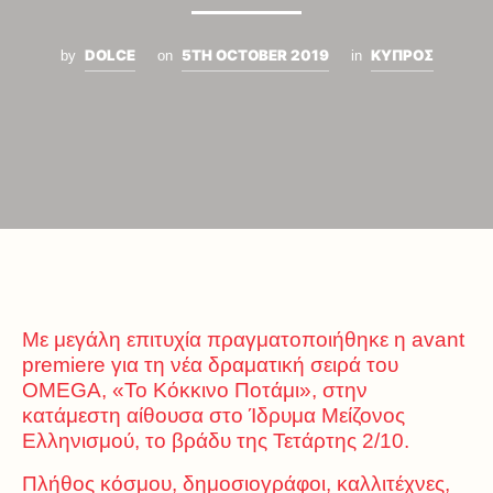
DOLCE
5TH OCTOBER 2019
ΚΥΠΡΟΣ
by
on
in
Με μεγάλη επιτυχία πραγματοποιήθηκε η avant
premiere για τη νέα δραματική σειρά του
OMEGA, «Το Κόκκινο Ποτάμι», στην
κατάμεστη αίθουσα στο Ίδρυμα Μείζονος
Ελληνισμού, το βράδυ της Τετάρτης 2/10.
Πλήθος κόσμου, δημοσιογράφοι, καλλιτέχνες,