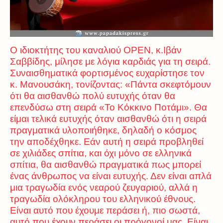
Ο ιδιοκτήτης του καναλιού OPEN, κ.Ιβάν
Σαββίδης, μίλησε με λόγια καρδιάς για τη σειρά.
Συναισθηματικά φορτισμένος ευχαρίστησε τον
κ. Μανουσάκη, τονίζοντας: «Πάντα σκεφτόμουν
ότι θα αισθανθώ πολύ ευτυχής όταν θα
επενδύσω στη σειρά «Το Κόκκινο Ποτάμι». Θα
είμαι τελικά ευτυχής όταν αισθανθώ ότι η σειρά
πραγματικά υλοποιήθηκε, δηλαδή ο κόσμος
την αποδέχθηκε. Εάν αυτή η σειρά προβληθεί
σε χιλιάδες σπίτια, και όχι μόνο σε ελληνικά
σπίτια, θα αισθανθώ πραγματικά πως μπορεί
ένας άνθρωπος να είναι ευτυχής. Δεν είναι απλά
μια τραγωδία ενός νεαρού ζευγαριού, αλλά η
τραγωδία ολόκληρου του ελληνικού έθνους.
Είναι αυτό που έχουμε περάσει ή, πιο σωστά,
αυτό που έχουν περάσει οι πρόγονοί μας. Είναι