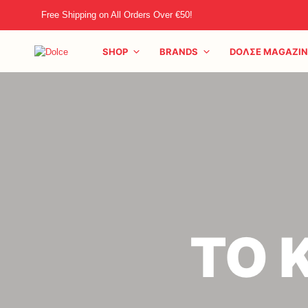
Free Shipping on All Orders Over €50!
SHOP
BRANDS
DOΛΣE MAGAZIN
ΤΟ 