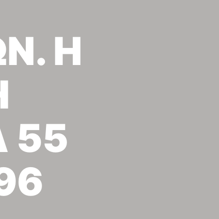
Ν. Η
Η
 55
96