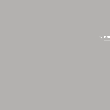
DO
by