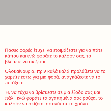
Πόσες φορές έτυχε, να ετοιμάζεστε για να πάτε
κάπου και ενώ φοράτε το καλσόν σας, το
βλέπετε να σκίζεται.
Ολοκαίνουριο, πριν καλά καλά προλάβετε να το
χαρείτε έστω για μια φορά, αναγκάζεστε να το
πετάξετε.
Ή, να τύχει να βρίσκεστε σε μια έξοδο σας και
πάλι, ενώ φοράτε τα αγαπημένα σας ρούχα, το
καλσόν να σκίζεται σε ανύποπτο χρόνο.