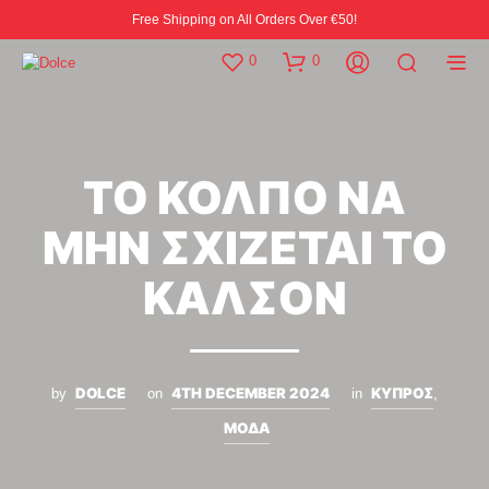
Free Shipping on All Orders Over €50!
0
0
ΤΟ ΚΟΛΠΟ ΝΑ
ΜΗΝ ΣΧΙΖΕΤΑΙ ΤΟ
ΚΑΛΣΟΝ
DOLCE
4TH DECEMBER 2024
ΚΥΠΡΟΣ
by
on
in
,
ΜΟΔΑ