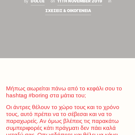
DOLCE
11TH NOVEMBER 2019
by
on
in
ΣΧΕΣΕΙΣ & ΟΙΚΟΓΕΝΕΙΑ
Μήπως αιωρείται πάνω από το κεφάλι σου το
hashtag #boring στα μάτια του;
Oι άντρες θέλουν το χώρο τους και το χρόνο
τους, αυτό πρέπει να το σέβεσαι και να το
παραχωρείς. Αν όμως βλέπεις τις παρακάτω
συμπεριφορές κάτι πράγματι δεν πάει καλά
μεταξύ σας. Οπωσδήποτε και θέλει να κάνει