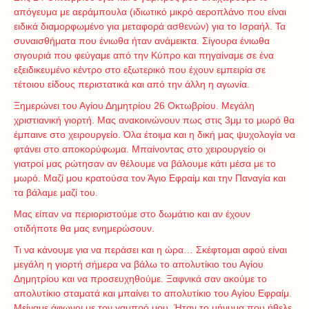
απόγευμα με αεράμπουλα (ιδιωτικό μικρό αεροπλάνο που είναι
ειδικά διαμορφωμένο για μεταφορά ασθενών) για το Ισραήλ. Τα
συναισθήματα που ένιωθα ήταν ανάμεικτα. Σίγουρα ένιωθα
σιγουριά που φεύγαμε από την Κύπρο και πηγαίναμε σε ένα
εξειδικευμένο κέντρο στο εξωτερικό που έχουν εμπειρία σε
τέτοιου είδους περιστατικά και από την άλλη η αγωνία.
Ξημερώνει του Αγίου Δημητρίου 26 Οκτωβρίου. Μεγάλη
χριστιανική γιορτή. Μας ανακοινώνουν πως στις 3μμ το μωρό θα
έμπαινε στο χειρουργείο. Όλα έτοιμα και η δική μας ψυχολογία να
φτάνει στο αποκορύφωμα. Μπαίνοντας στο χειρουργείο οι
γιατροί μας ρώτησαν αν θέλουμε να βάλουμε κάτι μέσα με το
μωρό. Μαζί μου κρατούσα τον Άγιο Εφραίμ και την Παναγία και
τα βάλαμε μαζί του.
Μας είπαν να περιοριστούμε στο δωμάτιο και αν έχουν
οτιδήποτε θα μας ενημερώσουν.
Τι να κάνουμε για να περάσει και η ώρα… Σκέφτομαι αφού είναι
μεγάλη η γιορτή σήμερα να βάλω το απολυτίκιο του Αγίου
Δημητρίου και να προσευχηθούμε. Ξαφνικά σαν ακούμε το
απολυτίκιο σταματά και μπαίνει το απολυτίκιο του Αγίου Εφραίμ.
Μείναμε άφωνοι με τον γαμπρό μου. Ήταν το μήνυμα που ήθελε