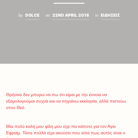
DOLCE
22ND APRIL 2018
ΕΙΔΗΣΕΙΣ
by
on
in
Θρήσκα δεν μπορώ να πω ότι είμαι με την έννοια να
εξομολογούμαι συχνά και να πηγαίνω εκκλησία, αλλά πιστεύω
στον Θεό.
Μια πολύ καλή μου φίλη μου είχε πει κάποτε για τον Άγιο
Εφραίμ. Τόσα πολλά είχα ακούσει που είπα πως αυτός είναι ο