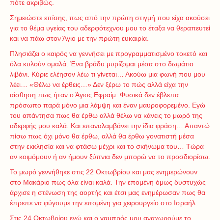
πότε ακριβώς.
Σημειώστε επίσης, πως από την πρώτη στιγμή που είχα ακούσει
για το θέμα υγείας του αδερφότεχνου μου το έταξα να θεραπευτεί
και να πάω στον Άγιο με την πρώτη ευκαιρία.
Πλησιάζει ο καιρός να γεννήσει με προγραμματισμένο τοκετό και
όλα κυλούν ομαλά. Ένα βράδυ μυρίζομαι μέσα στο δωμάτιο
λιβάνι. Κύριε ελέησον λέω τι γίνεται… Ακούω μια φωνή που μου
λέει… «Θέλω να έρθεις…» Δεν ξέρω το πώς αλλά είχα την
αίσθηση πως ήταν ο Άγιος Εφραίμ. Φυσικά δεν έβλεπα
πρόσωπο παρά μόνο μια λάμψη και έναν μαυροφορεμένο. Εγώ
του απάντησα πως θα έρθω αλλά θέλω να κάνεις το μωρό της
αδερφής μου καλά. Και επαναλαμβάνει την ίδια φράση… Απαντώ
πίσω πως όχι μόνο θα έρθω, αλλά θα έρθω γονατιστή μέσα
στην εκκλησία και να φτάσω μέχρι και το σκήνωμα του… Τώρα
αν κοιμόμουν ή αν ήμουν ξύπνια δεν μπορώ να το προσδιορίσω.
Το μωρό γεννήθηκε στις 22 Οκτωβρίου και μας ενημερώνουν
στο Μακάριο πως όλα είναι καλά. Την επομένη όμως δυστυχώς
άρχισε η στένωση της αορτής και έτσι μας ενημέρωσαν πως θα
έπρεπε να φύγουμε την επομένη για χειρουργείο στο Ισραήλ.
Στις 24 Οκτωβρίου εγώ και ο γαμπρός μου αναχωρούμε το