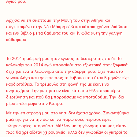
Άγιος μου.
Άρχισα να επισκέπτομαι την Μονή του στην Αθήνα και
συγκεκριμένα στην Νέα Μάκρη εδώ και κάποια χρόνια. Διάβασα
και ένα βιβλίο με τα θαύματα του και ένιωθα αυτή την γαλήνη
κάθε φορά.
Το 2014 η αδερφή μου ήταν έγκυος το δεύτερο της παιδί. Το
καλοκαίρι του 2014 εγώ απουσίαζα στο εξωτερικό όταν ξαφνικά
δέχτηκα ένα τηλεφώνημα από την αδερφή μου. Είχε πάει στο
γυναικολόγο και της είπε πως το έμβρυο που ήταν 5 μηνών είχε
καρδιοπάθεια. Το τρέμουλο στη φωνή της με έκανε να
ανησυχήσω. Την ρώτησα αν είναι κάτι που θέλει περαιτέρω
διερεύνηση και πού θα μπορούσαμε να αποταθούμε. Την ίδια
μέρα επέστρεφα στην Κύπρο.
Με την επιστροφή μου στο νησί δεν έχασα χρόνο. Συναντήθηκα
μαζί της για να την δω και να πάρω όσες περισσότερες
πληροφορίες μπορούσα. Μάλλον με τη γέννηση του μας είπαν
πως θα χρειαζόταν χειρουργείο, αλλά δεν γνώριζαν οι γιατροί το