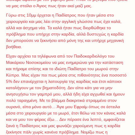
να μας στείλει ο Άγιος πως ήταν εκεί μαζί μας.
Γύρω στις 10μμ έρχεται η Παιδίατρος που ήταν μέσα στο
χειρουργείο και μας λέει στην αγγλική γλώσσα πως έχει καλά,
αλλά και άσχημα νέα. Τα καλά ήταν πως διορθώθηκε το
πρόβλημα που υπήρχε στην καρδία, αλλά δυστυχώς η καρδία
δεν μπορούσε να ξεκινήσει από μόνη της και υπήρχε μηχανική
βοήθεια.
Είχαν αρχίσει τα τηλέφωνα από τον Παιδοκαρδιολόγο του
Μακάριου Νοσοκομείου να μας ενημερώνει για την κατάσταση
και πήραμε επίσης και το ιδιώτη Παιδίατρο του μωρού στην
Κύπρο. Μας είχαν πει πως μέσα στις πιθανότητες ένα ποσοστό
5% δεν επανέρχεται η λειτουργία της καρδίας και έτσι κάποιοι
καταλήγουν με τον βηματοδότη. Δεν είπα κάτι για να μην
ανησυχήσω τον γαμπρό μου, αλλά ήδη είχα αγχωθεί και ήμουν
πολύ ταραγμένη. Με το βλέμμα διακριτικά στραμμένο στον
ουρανό, είπα μόνο αυτό… Άγιε μου Εφραίμ όπως σε έστειλα
μέσα στο χειρουργείο με το μωρό, έτσι θέλω να τον κάνεις καλά
και να μου τον φέρεις έξω… Δεν πέρασε ένα λεπτό, εμφανίζεται
ξανά η Παιδίατρος και μας φωνάζει χαρούμενη πως η καρδία
ξεκίνησε πάλι χωρίς κανένα πρόβλημα. Νομίζω πως η