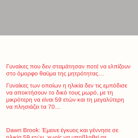
Γυναίκες που δεν σταμάτησαν ποτέ να ελπίζουν
στο όμορφο θαύμα της μητρότητας…
Γυναίκες των οποίων η ηλικία δεν τις εμπόδισε
να αποκτήσουν το δικό τους μωρό, με τη
μικρότερη να είναι 59 ετών και τη μεγαλύτερη
να πλησιάζει τα 70…
Dawn Brook: Έμεινε έγκυος και γέννησε σε
ηλικία 59 ετών, χωρίς να υποβληθεί σε