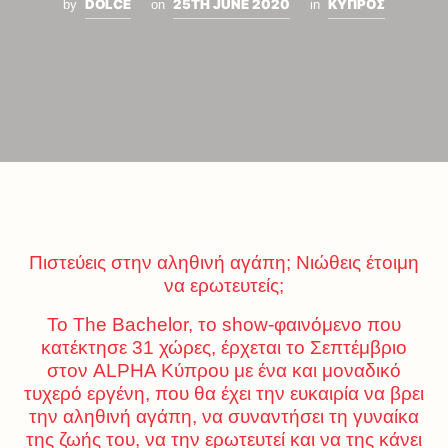
DOLCE
25TH JUNE 2020
ΚΥΠΡΟΣ
by
on
in
Πιστεύεις στην αληθινή αγάπη; Νιώθεις έτοιμη
να ερωτευτείς;
Το The Bachelor, το show-φαινόμενο που
κατέκτησε 31 χώρες, έρχεται το Σεπτέμβριο
στον ALPHA Κύπρου με ένα και μοναδικό
τυχερό εργένη, που θα έχει την ευκαιρία να βρει
την αληθινή αγάπη, να συναντήσει τη γυναίκα
της ζωής του, να την ερωτευτεί και να της κάνει