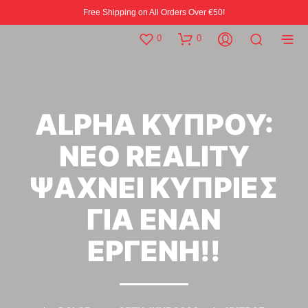
Free Shipping on All Orders Over €50!
0
0
ALPHA ΚΥΠΡΟΥ:
ΝΕΟ REALITY
ΨΑΧΝΕΙ ΚΥΠΡΙΕΣ
ΓΙΑ ΕΝΑΝ
ΕΡΓΕΝΗ!!