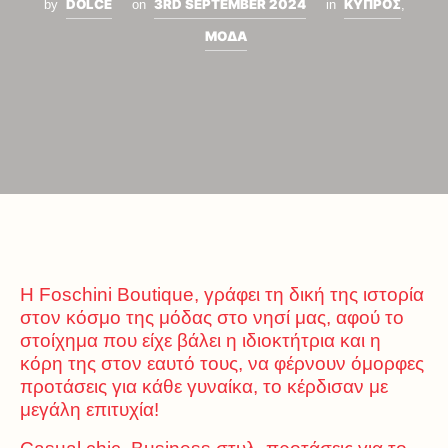
DOLCE
3RD SEPTEMBER 2024
ΚΥΠΡΟΣ
by
on
in
,
ΜΟΔΑ
Η Foschini Boutique, γράφει τη δική της ιστορία
στον κόσμο της μόδας στο νησί μας, αφού το
στοίχημα που είχε βάλει η ιδιοκτήτρια και η
κόρη της στον εαυτό τους, να φέρνουν όμορφες
προτάσεις για κάθε γυναίκα, το κέρδισαν με
μεγάλη επιτυχία!