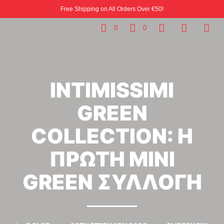
Free Shipping on All Orders Over €50!
0
0
INTIMISSIMI
GREEN
COLLECTION: Η
ΠΡΩΤΗ ΜΙΝΙ
GREEN ΣΥΛΛΟΓΗ