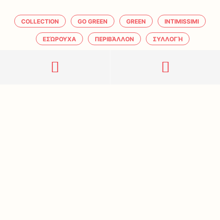
COLLECTION
GO GREEN
GREEN
INTIMISSIMI
ΕΣΏΡΟΥΧΑ
ΠΕΡΙΒΆΛΛΟΝ
ΣΥΛΛΟΓΉ