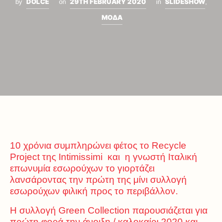
DOLCE
29TH FEBRUARY 2020
SLIDESHOW
by
on
in
,
ΜΟΔΑ
10 χρόνια συμπληρώνει φέτος το Recycle
Project της Intimissimi και η γνωστή Ιταλική
επωνυμία εσωρούχων το γιορτάζει
λανσάροντας την πρώτη της μίνι συλλογή
εσωρούχων φιλική προς το περιβάλλον.
Η συλλογή Green Collection παρουσιάζεται για
πρώτη φορά την άνοιξη / καλοκαίρι 2020 και