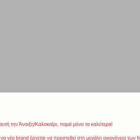
αυτή την Άνοιξη/Καλοκαίρι, παρά μόνο τα καλύτερα!
 Ένα νέο brand έρχεται να προστεθεί στη μεγάλη οικογένεια τω