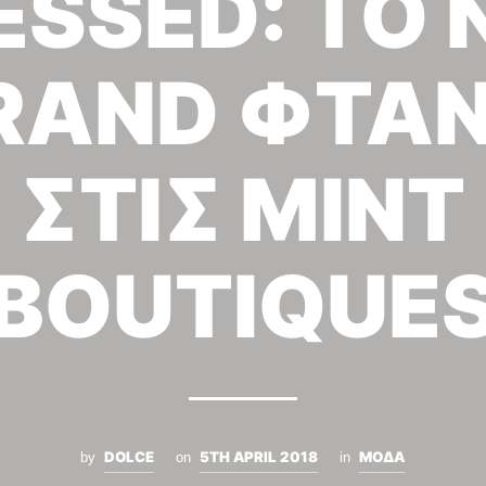
ESSED: ΤΟ 
RAND ΦΤΑΝ
ΣΤΙΣ MINT
BOUTIQUE
DOLCE
5TH APRIL 2018
ΜΟΔΑ
by
on
in