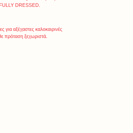
ER FULLY DRESSED.
ς για αξέχαστες καλοκαιρινές
θε πρόταση ξεχωριστά.