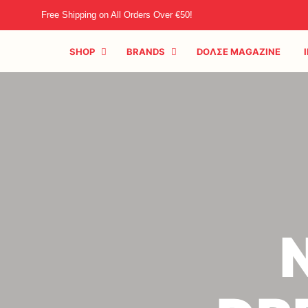
Free Shipping on All Orders Over €50!
SHOP
BRANDS
DOΛΣE MAGAZINE