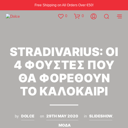
Free Shipping on All Orders Over €50!
0
0
STRADIVARIUS: ΟΙ
4 ΦΟΥΣΤΕΣ ΠΟΥ
ΘΑ ΦΟΡΕΘΟΥΝ
ΤΟ ΚΑΛΟΚΑΙΡΙ
DOLCE
29TH MAY 2020
SLIDESHOW
by
on
in
,
ΜΟΔΑ