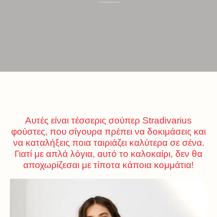
Αυτές είναι τέσσερις σούπερ Stradivarius
φούστες, που σίγουρα πρέπει να δοκιμάσεις και
να καταλήξεις ποια ταιριάζει καλύτερα σε σένα.
Γιατί με απλά λόγια, αυτό το καλοκαίρι, δεν θα
αποχωρίζεσαι με τίποτα κάποια κομμάτια!