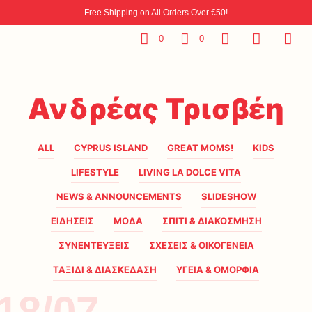
Free Shipping on All Orders Over €50!
0
0
Ανδρέας Τρισβέη
ALL
CYPRUS ISLAND
GREAT MOMS!
KIDS
LIFESTYLE
LIVING LA DOLCE VITA
NEWS & ANNOUNCEMENTS
SLIDESHOW
ΕΙΔΗΣΕΙΣ
ΜΟΔΑ
ΣΠΙΤΙ & ΔΙΑΚΟΣΜΗΣΗ
ΣΥΝΕΝΤΕΥΞΕΙΣ
ΣΧΕΣΕΙΣ & ΟΙΚΟΓΕΝΕΙΑ
ΤΑΞΙΔΙ & ΔΙΑΣΚΕΔΑΣΗ
ΥΓΕΙΑ & ΟΜΟΡΦΙΑ
18/07