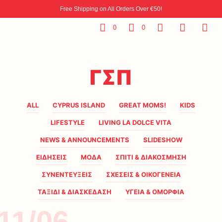
Free Shipping on All Orders Over €50!
0
0
ΓΣΠ
ALL
CYPRUS ISLAND
GREAT MOMS!
KIDS
LIFESTYLE
LIVING LA DOLCE VITA
NEWS & ANNOUNCEMENTS
SLIDESHOW
ΕΙΔΗΣΕΙΣ
ΜΟΔΑ
ΣΠΙΤΙ & ΔΙΑΚΟΣΜΗΣΗ
ΣΥΝΕΝΤΕΥΞΕΙΣ
ΣΧΕΣΕΙΣ & ΟΙΚΟΓΕΝΕΙΑ
ΤΑΞΙΔΙ & ΔΙΑΣΚΕΔΑΣΗ
ΥΓΕΙΑ & ΟΜΟΡΦΙΑ
11/06