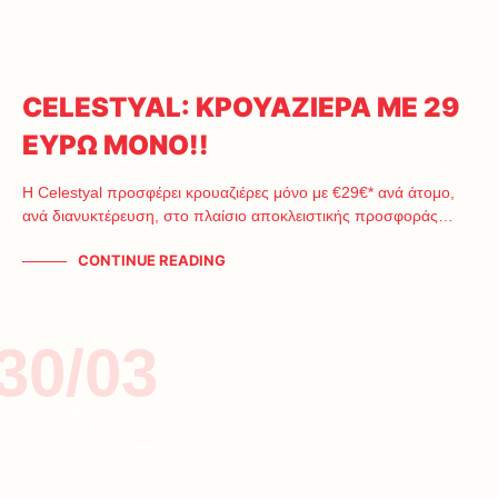
CELESTYAL: ΚΡΟΥΑΖΙΕΡΑ ΜΕ 29
ΕΥΡΩ ΜΟΝΟ!!
Η Celestyal προσφέρει κρουαζιέρες μόνο με €29€* ανά άτομο,
ανά διανυκτέρευση, στο πλαίσιο αποκλειστικής προσφοράς…
CONTINUE READING
30/03
ΕΛΛΑΔΑ
ΚΥΠΡΟΣ
ΣΠΙΤΙ & ΔΙΑΚΟΣΜΗΣΗ