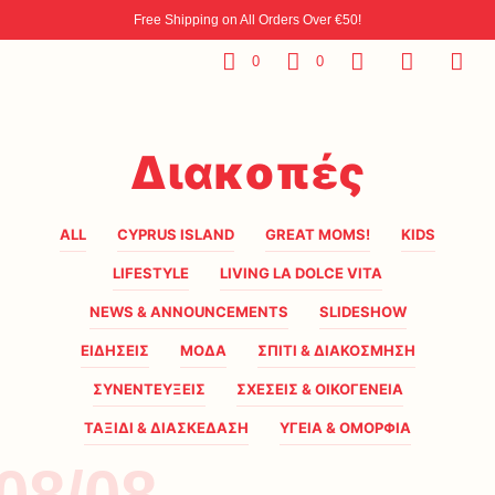
Free Shipping on All Orders Over €50!
0
0
Διακοπές
ALL
CYPRUS ISLAND
GREAT MOMS!
KIDS
LIFESTYLE
LIVING LA DOLCE VITA
NEWS & ANNOUNCEMENTS
SLIDESHOW
ΕΙΔΗΣΕΙΣ
ΜΟΔΑ
ΣΠΙΤΙ & ΔΙΑΚΟΣΜΗΣΗ
ΣΥΝΕΝΤΕΥΞΕΙΣ
ΣΧΕΣΕΙΣ & ΟΙΚΟΓΕΝΕΙΑ
ΤΑΞΙΔΙ & ΔΙΑΣΚΕΔΑΣΗ
ΥΓΕΙΑ & ΟΜΟΡΦΙΑ
08/08