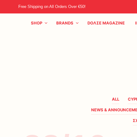
Free Shipping on All Orders Over €50!
SHOP
BRANDS
DOΛΣE MAGAZINE
ALL
CYP
NEWS & ANNOUNCEM
Σ