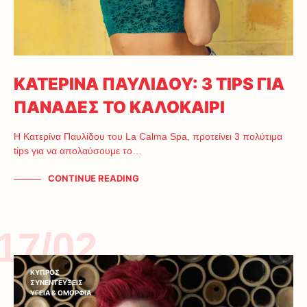
ΚΑΤΕΡΙΝΑ ΠΑΥΛΙΔΟΥ: 3 TIPS ΓΙΑ
ΠΑΝΑΔΕΣ ΤΟ ΚΑΛΟΚΑΙΡΙ
Η Κατερίνα Παυλίδου του La Calma Spa, προτείνει 3 πολύτιμα
tips για να απολαύσουμε το…
CONTINUE READING
17/02
ΚΥΠΡΟΣ
ΣΥΝΕΝΤΕΥΞΕΙΣ
ΥΓΕΙΑ & ΟΜΟΡΦΙΑ